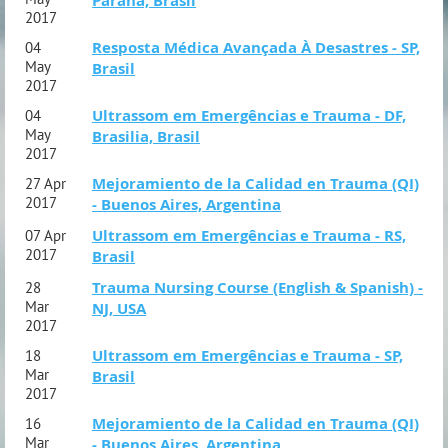
Paraná, Brasil
2017
Resposta Médica Avançada À Desastres - SP,
04
May
Brasil
2017
Ultrassom em Emergências e Trauma - DF,
04
May
Brasilia, Brasil
2017
Mejoramiento de la Calidad en Trauma (QI)
27 Apr
2017
- Buenos Aires, Argentina
Ultrassom em Emergências e Trauma - RS,
07 Apr
2017
Brasil
Trauma Nursing Course (English & Spanish) -
28
Mar
NJ, USA
2017
Ultrassom em Emergências e Trauma - SP,
18
Mar
Brasil
2017
Mejoramiento de la Calidad en Trauma (QI)
16
Mar
- Buenos Aires, Argentina