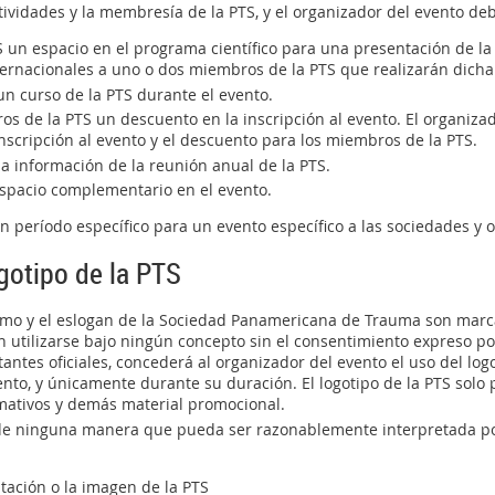
ividades y la membresía de la PTS, y el organizador del evento de
S un espacio en el programa científico para una presentación de la
ternacionales a uno o dos miembros de la PTS que realizarán dicha
n curso de la PTS durante el evento.
os de la PTS un descuento en la inscripción al evento. El organiz
inscripción al evento y el descuento para los miembros de la PTS.
a información de la reunión anual de la PTS.
espacio complementario en el evento.
n período específico para un evento específico a las sociedades y o
gotipo de la PTS
ónimo y el eslogan de la Sociedad Panamericana de Trauma son marc
utilizarse bajo ningún concepto sin el consentimiento expreso por 
ntes oficiales, concederá al organizador del evento el uso del lo
ento, y únicamente durante su duración. El logotipo de la PTS solo p
ormativos y demás material promocional.
e de ninguna manera que pueda ser razonablemente interpretada po
utación o la imagen de la PTS